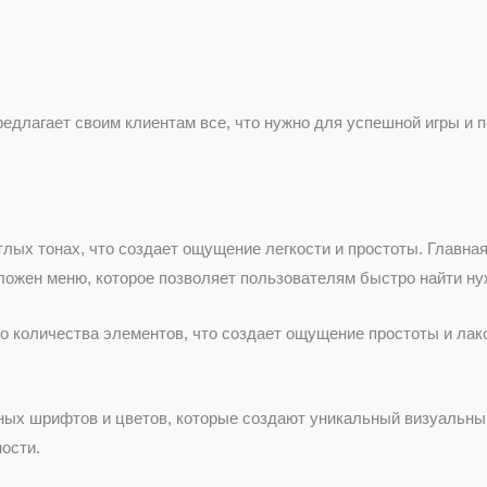
редлагает своим клиентам все, что нужно для успешной игры и
лых тонах, что создает ощущение легкости и простоты. Главная
оложен меню, которое позволяет пользователям быстро найти 
о количества элементов, что создает ощущение простоты и лак
ичных шрифтов и цветов, которые создают уникальный визуальн
ости.