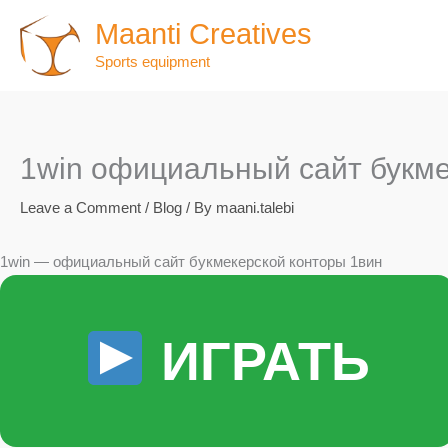
Skip
Maanti Creatives
to
Sports equipment
content
1win официальный сайт букме
Leave a Comment
/
Blog
/ By
maani.talebi
1win — официальный сайт букмекерской конторы 1вин
ИГРАТЬ