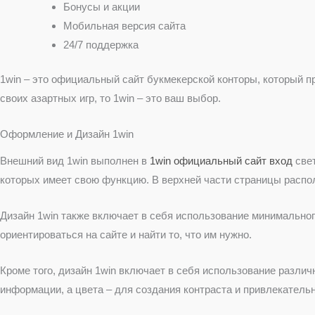
Бонусы и акции
Мобильная версия сайта
24/7 поддержка
1win – это официальный сайт букмекерской конторы, который п
своих азартных игр, то 1win – это ваш выбор.
Оформление и Дизайн 1win
Внешний вид 1win выполнен в
1win официальный сайт вход
свет
которых имеет свою функцию. В верхней части страницы расп
Дизайн 1win также включает в себя использование минимальног
ориентироваться на сайте и найти то, что им нужно.
Кроме того, дизайн 1win включает в себя использование разл
информации, а цвета – для создания контраста и привлекательн