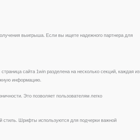
 получения выигрыша. Если вы ищете надежного партнера для
 страница сайта 1win разделена на несколько секций, каждая из
нужную информацию.
оничности. Это позволяет пользователям легко
ый стиль. Шрифты используются для подчерки важной