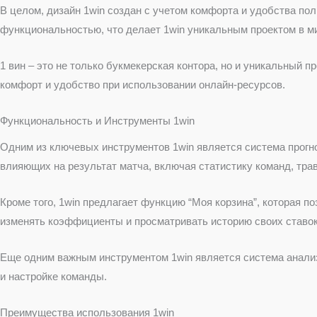
В целом, дизайн 1win создан с учетом комфорта и удобства поль
функциональностью, что делает 1win уникальным проектом в ми
1 вин – это не только букмекерская контора, но и уникальный п
комфорт и удобство при использовании онлайн-ресурсов.
Функциональность и Инструменты 1win
Одним из ключевых инструментов 1win является система прогн
влияющих на результат матча, включая статистику команд, трав
Кроме того, 1win предлагает функцию “Моя корзина”, которая п
изменять коэффициенты и просматривать историю своих ставок
Еще одним важным инструментом 1win является система анализ
и настройке команды.
Преимущества использования 1win