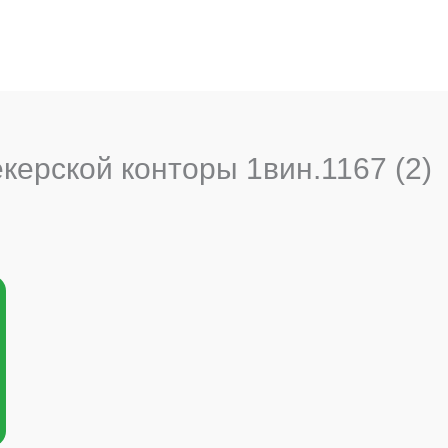
керской конторы 1вин.1167 (2)