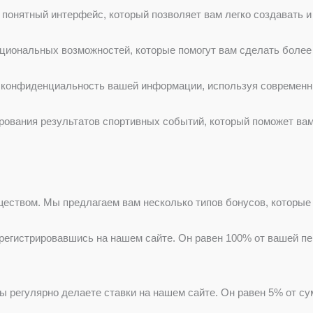
 понятный интерфейс, который позволяет вам легко создавать и
кциональных возможностей, которые помогут вам сделать боле
и конфиденциальность вашей информации, используя современн
зирования результатов спортивных событий, который поможет в
ществом. Мы предлагаем вам несколько типов бонусов, которые
зарегистрировавшись на нашем сайте. Он равен 100% от вашей п
вы регулярно делаете ставки на нашем сайте. Он равен 5% от с