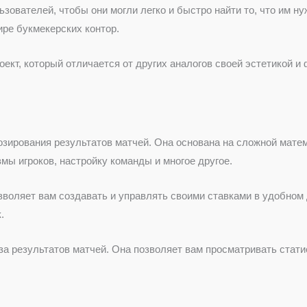
зователей, чтобы они могли легко и быстро найти то, что им ну
ре букмекерских контор.
роект, который отличается от других аналогов своей эстетикой и
озирования результатов матчей. Она основана на сложной мате
мы игроков, настройку команды и многое другое.
озволяет вам создавать и управлять своими ставками в удобном
.
а результатов матчей. Она позволяет вам просматривать стати