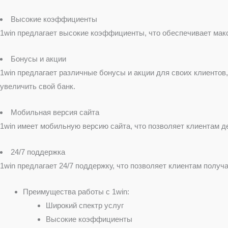
Высокие коэффициенты
1win предлагает высокие коэффициенты, что обеспечивает мак
Бонусы и акции
1win предлагает различные бонусы и акции для своих клиентов
увеличить свой банк.
Мобильная версия сайта
1win имеет мобильную версию сайта, что позволяет клиентам де
24/7 поддержка
1win предлагает 24/7 поддержку, что позволяет клиентам получ
Преимущества работы с 1win:
Широкий спектр услуг
Высокие коэффициенты