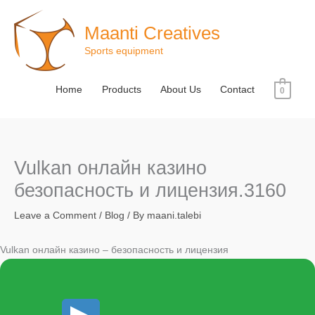
Skip
to
Maanti Creatives
content
Sports equipment
Home
Products
About Us
Contact
0
Vulkan онлайн казино
безопасность и лицензия.3160
Leave a Comment
/
Blog
/ By
maani.talebi
Vulkan онлайн казино – безопасность и лицензия