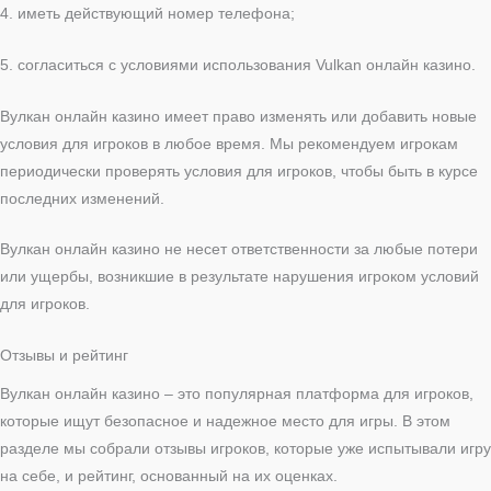
4. иметь действующий номер телефона;
5. согласиться с условиями использования Vulkan онлайн казино.
Вулкан онлайн казино имеет право изменять или добавить новые
условия для игроков в любое время. Мы рекомендуем игрокам
периодически проверять условия для игроков, чтобы быть в курсе
последних изменений.
Вулкан онлайн казино не несет ответственности за любые потери
или ущербы, возникшие в результате нарушения игроком условий
для игроков.
Отзывы и рейтинг
Вулкан онлайн казино – это популярная платформа для игроков,
которые ищут безопасное и надежное место для игры. В этом
разделе мы собрали отзывы игроков, которые уже испытывали игру
на себе, и рейтинг, основанный на их оценках.