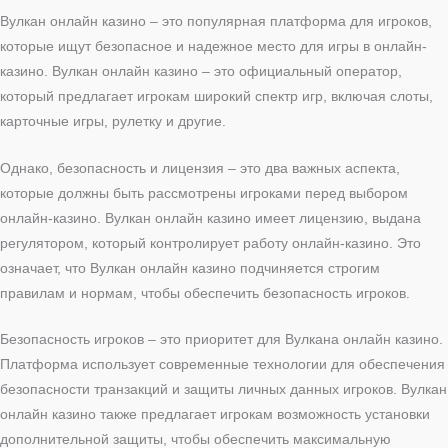
Вулкан онлайн казино – это популярная платформа для игроков,
которые ищут безопасное и надежное место для игры в онлайн-
казино. Вулкан онлайн казино – это официальный оператор,
который предлагает игрокам широкий спектр игр, включая слоты,
карточные игры, рулетку и другие.
Однако, безопасность и лицензия – это два важных аспекта,
которые должны быть рассмотрены игроками перед выбором
онлайн-казино. Вулкан онлайн казино имеет лицензию, выдана
регулятором, который контролирует работу онлайн-казино. Это
означает, что Вулкан онлайн казино подчиняется строгим
правилам и нормам, чтобы обеспечить безопасность игроков.
Безопасность игроков – это приоритет для Вулкана онлайн казино.
Платформа использует современные технологии для обеспечения
безопасности транзакций и защиты личных данных игроков. Вулкан
онлайн казино также предлагает игрокам возможность установки
дополнительной защиты, чтобы обеспечить максимальную