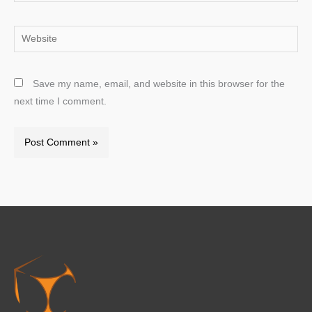
Website
Save my name, email, and website in this browser for the
next time I comment.