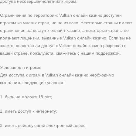
доступа несовершеннолетних к играм.
Ограничения по территории: Vulkan онлайн казино доступен
игрокам из многих стран, но не из всех. Некоторые страны имеют
ограничения на доступ к онлайн-казино, а некоторые страны не
признают лицензии, выданные Vulkan онлайн казино. Если вы не
знаете, является ли доступ к Vulkan онлайн казино разрешен в
вашей стране, пожалуйста, свяжитесь с нашим поддержкой.
Условия для игроков
Для доступа к играм в Vulkan онлайн казино необходимо
выполнить следующие условия:
1. быть не моложе 18 лет;
2. иметь доступ к интернету;
3. иметь действующий электронный адрес;