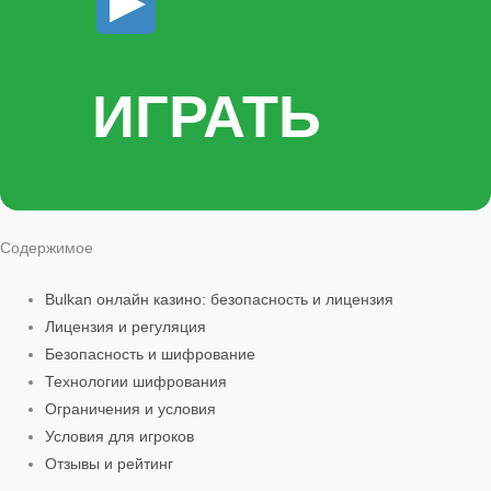
ИГРАТЬ
Содержимое
Вulkan онлайн казино: безопасность и лицензия
Лицензия и регуляция
Безопасность и шифрование
Технологии шифрования
Ограничения и условия
Условия для игроков
Отзывы и рейтинг