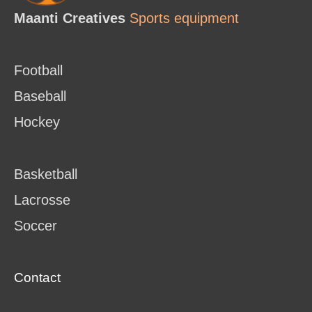
Maanti Creatives
Sports equipment
Football
Baseball
Hockey
Basketball
Lacrosse
Soccer
Contact